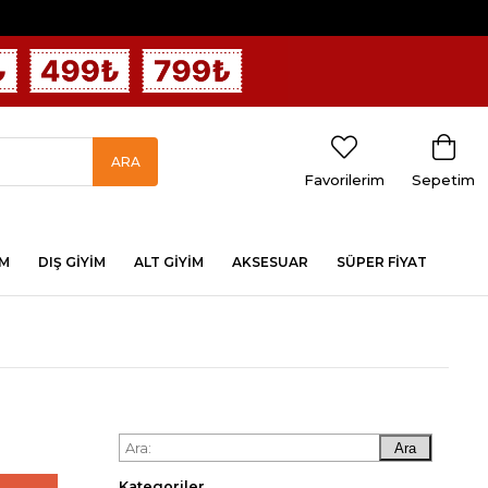
Favorilerim
Sepetim
İM
DIŞ GİYİM
ALT GİYİM
AKSESUAR
SÜPER FİYAT
Ara
Kategoriler