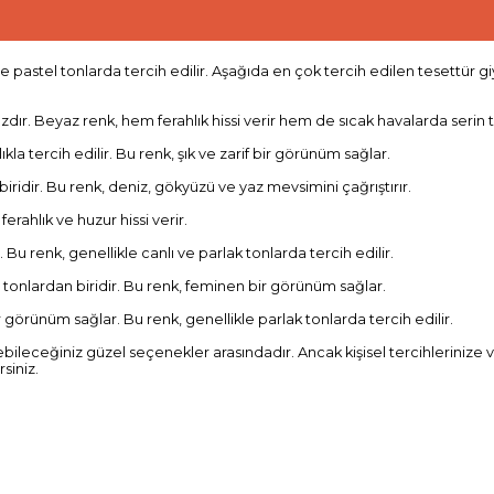
 ve pastel tonlarda tercih edilir. Aşağıda en çok tercih edilen tesettür g
dır. Beyaz renk, hem ferahlık hissi verir hem de sıcak havalarda serin t
kla tercih edilir. Bu renk, şık ve zarif bir görünüm sağlar.
iridir. Bu renk, deniz, gökyüzü ve yaz mevsimini çağrıştırır.
ferahlık ve huzur hissi verir.
 Bu renk, genellikle canlı ve parlak tonlarda tercih edilir.
 tonlardan biridir. Bu renk, feminen bir görünüm sağlar.
 görünüm sağlar. Bu renk, genellikle parlak tonlarda tercih edilir.
ileceğiniz güzel seçenekler arasındadır. Ancak kişisel tercihlerinize 
siniz.