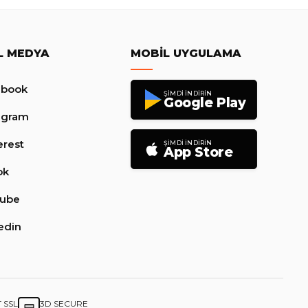
L MEDYA
MOBIL UYGULAMA
ebook
ŞIMDI İNDIRIN
Google Play
agram
erest
ŞIMDI İNDIRIN
App Store
ok
tube
edin
T SSL
3D SECURE