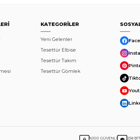
ERI
KATEGORILER
SOSYA
r
Yeni Gelenler
Fac
Tesettür Elbise
Inst
Tesettür Takım
Pint
şmesi
Tesettür Gömlek
Tikt
You
Link
%100 GÜVENLI
256 BI