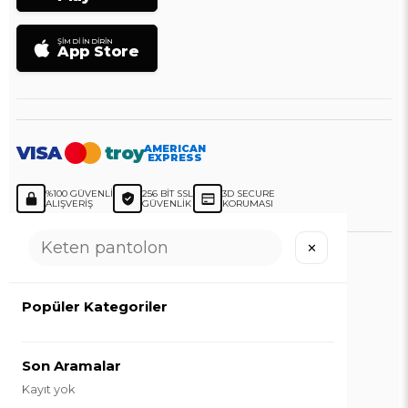
ŞIMDI İNDIRIN
App Store
VISA
troy
AMERICAN
EXPRESS
%100 GÜVENLI
256 BIT SSL
3D SECURE
ALIŞVERIŞ
GÜVENLIK
KORUMASI
✕
LOCCO
Popüler Kategoriler
© 2026
Loccomoda.com
- Tüm Hakları Saklıdır.
Son Aramalar
Kayıt yok