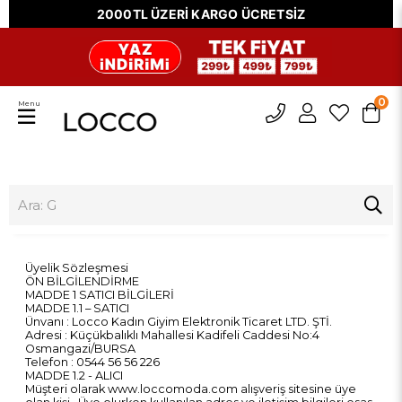
2000TL ÜZERİ KARGO ÜCRETSİZ
0
Menu
Üyelik Sözleşmesi
ÖN BİLGİLENDİRME
MADDE 1 SATICI BİLGİLERİ
MADDE 1.1 – SATICI
Ünvanı : Locco Kadın Giyim Elektronik Ticaret LTD. ŞTİ.
Adresi : Küçükbalıklı Mahallesi Kadifeli Caddesi No:4
Osmangazi/BURSA
Telefon : 0544 56 56 226
MADDE 1.2 - ALICI
Müşteri olarak www.loccomoda.com alışveriş sitesine üye