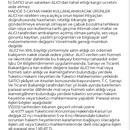
h) SATICI ürün satarken ALICI'dan tahsil ettiği kargo ücretini
iade etmez.
MADDE 5 CAYMA HAKKI KULLANILAMAYACAK ÜRÜNLER
ALICI’nın istekleri veya açıkça onun kişisel ihtiyaçları
doğrultusunda hazırlanan, niteliği itibariyle geri
gönderilmeye elverişli olmayan ve çabuk bozulma tehlikesi
olan veya son kullanma tarihi geçme ihtimali olan mallar ve
ALICI tarafından ambalajının açılmış olması şartıyla, ses veya
görüntü kayıtları, yazılım programları ve bilgisayar sarf
malzemelerinin değişimi Yönetmelik gereği mümkün
değildir.
ALICI'nın XML bayiliği yöntemiyle satın aldığı ön ödemeli
bakiyenin nakdi olarak iadesi yoktur. ALICI verilen veri hizmeti
ve iskontolar dahilinde bu bakiyeyi bitirmeyi tahaadüt eder.
İşbu Ön Bilgilendirmenin uygulanmasında, Sanayi ve Ticaret
Bakanlığınca ilan edilen değere kadar ALICI’nın mal veya
hizmeti satın aldığı ve ikametgahının bulunduğu yerdeki
Tüketici Hakem Heyetleri ile Tüketici Mahkemeleri yetkilidir.
SATICI şikâyet ve itirazları konusunda başvurularını, T.C. Sanayi
Ve Ticaret Bakanlığı tarafından her yıl Aralık ayında belirlenen
parasal sınırlar dâhilinde mal veya hizmeti satın aldığı veya
ikametgâhının bulunduğu yerdeki tüketici sorunları hakem
heyetine veya tüketici mahkemesine yapabilir. Parasal sınıra
ilişkin bilgiler aşağıdadır:
1/1/2012 tarihinden itibaren geçerli olmak üzere:
a) 4077 sayılı Tüketicinin Korunması Hakkında Kanun’un
değişik 22 nci maddesinin 5 ve 6 ncı fıkrasındaki tüketici
sorunları hakem heyetlerinin kararlarının bağlayıcı olacağına
ilişkin üst veya tüketici mahkemelerinde delil olacağına ilişkin
alt parasal sınır 1.161,67 TL,