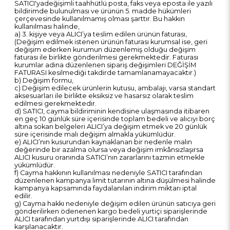
SATICI'yadeğişimli taahhütlü posta, faks veya eposta ile yazılı
bildirimde bulunulması ve ürünün 5. madde hükümleri
çerçevesinde kullanılmamış olması şarttır. Bu hakkın
kullanılması halinde,
a) 3. kişiye veya ALICI’ya teslim edilen ürünün faturası,
(Değişim edilmek istenen ürünün faturası kurumsal ise, geri
değişim ederken kurumun düzenlemiş olduğu değişim
faturası ile birlikte gönderilmesi gerekmektedir. Faturası
kurumlar adına düzenlenen sipariş değişimleri DEĞİŞİM
FATURASI kesilmediği takdirde tamamlanamayacaktır.)
b) Değişim formu,
c) Değişim edilecek ürünlerin kutusu, ambalajı, varsa standart
aksesuarları ile birlikte eksiksiz ve hasarsız olarak teslim
edilmesi gerekmektedir.
d) SATICI, cayma bildiriminin kendisine ulaşmasında itibaren
en geç 10 günlük süre içerisinde toplam bedeli ve alıcıyı borç
altına sokan belgeleri ALICI’ya değişim etmek ve 20 günlük
süre içerisinde malı değişim almakla yükümlüdür.
e) ALICI’nın kusurundan kaynaklanan bir nedenle malın
değerinde bir azalma olursa veya değişim imkânsızlaşırsa
ALICI kusuru oranında SATICI’nın zararlarını tazmin etmekle
yükümlüdür.
f) Cayma hakkının kullanılması nedeniyle SATICI tarafından
düzenlenen kampanya limit tutarının altına düşülmesi halinde
kampanya kapsamında faydalanılan indirim miktarı iptal
edilir.
g) Cayma hakkı nedeniyle değişim edilen ürünün satıcıya geri
gönderilirken ödenenen kargo bedeli yurtiçi siparişlerinde
ALICI tarafından yurtdışı siparişlerinde ALICI tarafından
karşılanacaktır.