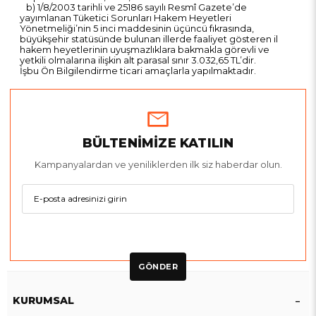
b) 1/8/2003 tarihli ve 25186 sayılı Resmî Gazete’de
yayımlanan Tüketici Sorunları Hakem Heyetleri
Yönetmeliği’nin 5 inci maddesinin üçüncü fıkrasında,
büyükşehir statüsünde bulunan illerde faaliyet gösteren il
hakem heyetlerinin uyuşmazlıklara bakmakla görevli ve
yetkili olmalarına ilişkin alt parasal sınır 3.032,65 TL’dir.
İşbu Ön Bilgilendirme ticari amaçlarla yapılmaktadır.
BÜLTENİMİZE KATILIN
Kampanyalardan ve yeniliklerden ilk siz haberdar olun.
GÖNDER
KURUMSAL