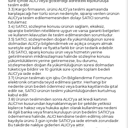
süre içinde ALICI veya gösterdiği adresteki kişi/kuruluşa
teslim edilir.
3.3) Kargo firmasının, ürünü ALICI’ya teslimi aşamasında
karşılaşacağı her türlü sorun nedeniyle, siparişi verilen ürünün
ALICI'ya teslim edilememesinden dolayı SATICI sorumlu
tutulamaz.
3.4) SATICI, sözleşme konusu ürünün sağlam, eksiksiz,
siparişte belirtilen niteliklere uygun ve varsa garanti belgeleri
ve kullanım kılavuzları ile teslim edilmesinden sorumludur.
3.5) SATICI, sözleşmeden doğan ifa yükümlülüğünün süresi
dolmadan ALICI’yı bilgilendirmek ve açıkça onayını almak
suretiyle eşit kalite ve fiyatta farklı bir ürün tedarik edebilir.
3.6) SATICI, sipariş konusu ürün veya hizmetin yerine
getirilmesinin imkânsızlaşması halinde sözleşme konusu
yükümlülüklerini yerine getiremezse, bu durumu,
sözleşmeden doğan ifa yükümlülüğünün süresi dolmadan
tüketiciye bildirir ve 10 günlük süre içinde toplam bedeli
ALICI’ya iade eder.
3.7) Ürünün teslimatı için işbu Ön Bilgilendirme Formunun
elektronik ortamda teyid edilmesi şarttır. Herhangi bir
nedenle ürün bedeli ödenmez veya banka kayıtlarında iptal
edilir ise, SATICI ürünün teslimi yükümlülüğünden kurtulmuş
kabul edilir.
3.8) Ürünün tesliminden sonra ALICI'ya ait kredi kartının
ALICI'nın kusurundan kaynaklanmayan bir şekilde yetkisiz
kişilerce haksız veya hukuka aykırı olarak kullanılması nedeni
ile ilgili banka veya finans kuruluşun ürün bedelini SATICI'ya
ödememesi halinde, ALICI kendisine teslim edilmiş olması
kaydıyla ürünü 3 gün içinde SATICI'ya iade etmek zorundadır.
Bu takdirde nakliye giderleri ALICI'ya aittir.