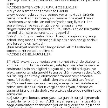
olan kişi. Üye olurken kullanılan adres ve iletişim bilgileri esas
alınır.
MADDE 2 SATIŞA KONU ÜRÜNÜN ÖZELLİKLERİ
Mal ya da hizmetlerin temel özelliklerini
www.loccomoda.com adresinde yer almaktadır. Ürünün
temel özelliklerini kampanya süresince inceleyebilirsiniz.
Listelenen ve sitede ilan edilen fiyatlar satış fiyatıdır. İlan
edilen fiyatlar ve vaatler güncelleme yapılana ve
değiştirilene kadar geçerlidir. Süreli olarak ilan edilen fiyatlar
ise belirtilen süre sonuna kadar geçerlidir.
Malın/ Ürünün / Hizmetin türü, miktarı, marka/modeli, rengi,
adedi, satış bedeli, ödeme şekli, siparişin sonlandığı andaki
bilgilerden oluşmaktadır
Ürün sevkiyat masrafı olan kargo ücreti ALICI tarafından
ödenecektir ve iade edilmez.
MADDE 3 GENEL HÜKÜMLER
3.1) ALICI, www.loccomoda.com internet sitesinde sözleşme
konusu ürünün temel nitelikleri, satış fiyatı ve ödeme şekli ile
teslimata ilişkin ön bilgileri okuyup bilgi sahibi olduğunu ve
elektronik ortamda gerekli teyidi verdiğini beyan eder. ALICI;
bu Ön Bilgilendirmeyi elektronik ortamda teyit etmekle,
mesafeli sözleşmelerin akdinden önce, SATICI tarafından
ALICI'ya verilmesi gereken adres, siparişi verilen ürünlere ait
temel özellikler, ürünlerin vergiler dahil fiyatı, ödeme ve
teslimat bilgilerini de doğru ve eksiksiz olarak edindiğini teyid
etmiş olur.
3.2) Sözleşme konusu ürün, yasal 30 günlük süreyi aşmamak
koşulu ile her bir ürün için ALICI'nın yerleşim yerinin uzaklığına
bağlı olarak internet sitesinde yer ön bilgiler içinde açıklanan