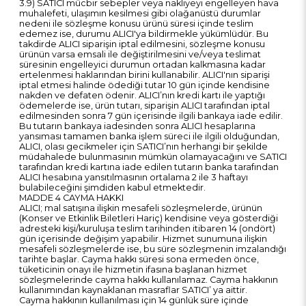
3.9) SATICI mücbir sebepler veya nakliyeyi engelleyen hava
muhalefeti, ulaşımın kesilmesi gibi olağanüstü durumlar
nedeni ile sözleşme konusu ürünü süresi içinde teslim
edemez ise, durumu ALICI'ya bildirmekle yükümlüdür. Bu
takdirde ALICI siparişin iptal edilmesini, sözleşme konusu
ürünün varsa emsali ile değiştirilmesini ve/veya teslimat
süresinin engelleyici durumun ortadan kalkmasına kadar
ertelenmesi haklarından birini kullanabilir. ALICI'nın siparişi
iptal etmesi halinde ödediği tutar 10 gün içinde kendisine
nakden ve defaten ödenir. ALICI’nın kredi kartı ile yaptığı
ödemelerde ise, ürün tutarı, siparişin ALICI tarafından iptal
edilmesinden sonra 7 gün içerisinde ilgili bankaya iade edilir.
Bu tutarın bankaya iadesinden sonra ALICI hesaplarına
yansıması tamamen banka işlem süreci ile ilgili olduğundan,
ALICI, olası gecikmeler için SATICI’nın herhangi bir şekilde
müdahalede bulunmasının mümkün olamayacağını ve SATICI
tarafından kredi kartına iade edilen tutarın banka tarafından
ALICI hesabına yansıtılmasının ortalama 2 ile 3 haftayı
bulabileceğini şimdiden kabul etmektedir.
MADDE 4 CAYMA HAKKI
ALICI; mal satışına ilişkin mesafeli sözleşmelerde, ürünün
(Konser ve Etkinlik Biletleri Hariç) kendisine veya gösterdiği
adresteki kişi/kuruluşa teslim tarihinden itibaren 14 (ondört)
gün içerisinde değişim yapabilir. Hizmet sunumuna ilişkin
mesafeli sözleşmelerde ise, bu süre sözleşmenin imzalandığı
tarihte başlar. Cayma hakkı süresi sona ermeden önce,
tüketicinin onayı ile hizmetin ifasına başlanan hizmet
sözleşmelerinde cayma hakkı kullanılamaz. Cayma hakkının
kullanımından kaynaklanan masraflar SATICI’ ya aittir.
Cayma hakkının kullanılması için 14 günlük süre içinde