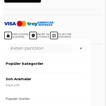
VISA
troy
AMERICAN
EXPRESS
%100 GÜVENLI
256 BIT SSL
3D SECURE
ALIŞVERIŞ
GÜVENLIK
KORUMASI
✕
LOCCO
Popüler Kategoriler
© 2026
Loccomoda.com
- Tüm Hakları Saklıdır.
Son Aramalar
Kayıt yok
ETBİS Doğrulama
Popüler Ürünler