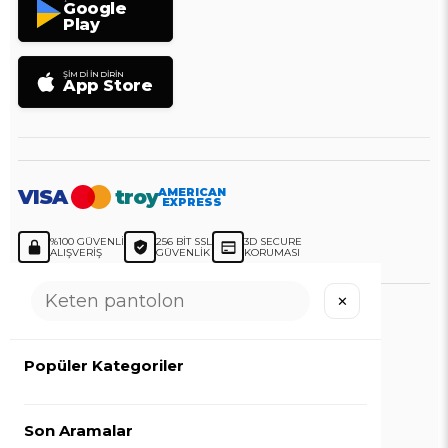
Google
Play
ŞIMDI İNDIRIN
App Store
VISA
troy
AMERICAN
EXPRESS
%100 GÜVENLI
256 BIT SSL
3D SECURE
ALIŞVERIŞ
GÜVENLIK
KORUMASI
✕
LOCCO
Popüler Kategoriler
© 2026
Loccomoda.com
- Tüm Hakları Saklıdır.
Son Aramalar