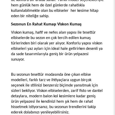
de konforu bir arada sunar.  Farklı model seçenekleriyle 
hem günlük hem de özel günlerde rahatlıkla 
kullanılabilmekte olan bu elbiseler  her kesime hitap 
eden bir niteliğe sahip. 
Sezonun En Rahat Kumaşı Viskon Kumaş 
Viskon kumaş, hafif ve nefes alan yapısı ile tesettür 
elbiselerde bu sezon en çok tercih edilen kumaş 
türlerinden biri olarak yer alıyor. Konforlu yapısı viskon 
elbiseleri yaz ayları için ideal hale getirirken desenli ya 
da sade tasarımlarıyla geniş bir ürün yelpazesi 
sunuyor. 
Bu sezonun tesettür modasında öne çıkan elbise 
modelleri, farklı tarz ve ihtiyaçlara uygun birçok 
seçenek ile stilinizi benzersiz biçimde yansıtmak için 
sizleri bekliyor. Viskon elbiselerden, zarif fisto ve dantel 
detaylara, modern balon kol kesimlere kadar geniş 
ürün yelpazesi ile kendinizi hem şık hem de rahat 
hissetmek istiyorsanız, bu sezonun trendlerini takip 
ederek dolabınızı yenileyebilirsiniz. 