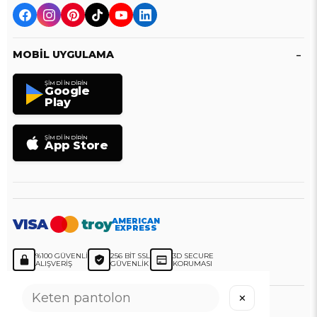
MOBIL UYGULAMA
ŞIMDI İNDIRIN
Google
Play
ŞIMDI İNDIRIN
App Store
VISA
troy
AMERICAN
EXPRESS
%100 GÜVENLI
256 BIT SSL
3D SECURE
ALIŞVERIŞ
GÜVENLIK
KORUMASI
✕