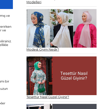
Modelleri
nmış ve
verirken
ar ve
irsiniz.
llikle
Modest Giyim Nedir?
smi bir
e uzun
Tesettür Nasıl Güzel Giyinir?
kler