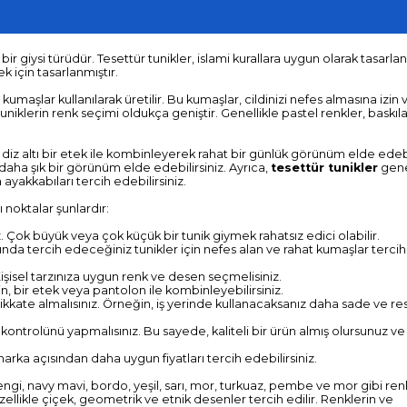
ir giysi türüdür. Tesettür tunikler, islami kurallara uygun olarak tasarla
 için tasarlanmıştır.
umaşlar kullanılarak üretilir. Bu kumaşlar, cildinizi nefes almasına izin 
niklerin renk seçimi oldukça geniştir. Genellikle pastel renkler, baskıl
, diz altı bir etek ile kombinleyerek rahat bir günlük görünüm elde edebil
k daha şık bir görünüm elde edebilirsiniz. Ayrıca,
tesettür tunikler
gene
ayakkabıları tercih edebilirsiniz.
noktalar şunlardır:
Çok büyük veya çok küçük bir tunik giymek rahatsız edici olabilir.
nda tercih edeceğiniz tunikler için nefes alan ve rahat kumaşlar tercih
Kişisel tarzınıza uygun renk ve desen seçmelisiniz.
 bir etek veya pantolon ile kombinleyebilirsiniz.
ikkate almalısınız. Örneğin, iş yerinde kullanacaksanız daha sade ve re
e kontrolünü yapmalısınız. Bu sayede, kaliteli bir ürün almış olursunuz v
ve marka açısından daha uygun fiyatları tercih edebilirsiniz.
engi, navy mavi, bordo, yeşil, sarı, mor, turkuaz, pembe ve mor gibi ren
zellikle çiçek, geometrik ve etnik desenler tercih edilir. Renklerin ve