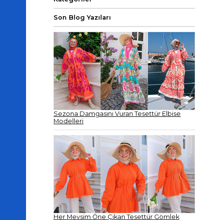
Son Blog Yazıları
Sezona Damgasını Vuran Tesettür Elbise
Modelleri
Her Mevsim Öne Çıkan Tesettür Gömlek