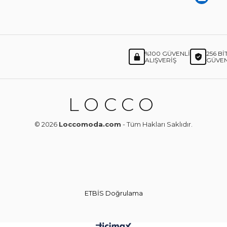
%100 GÜVENLI
256 BI
ALIŞVERIŞ
GÜVEN
LOCCO
© 2026
Loccomoda.com
- Tüm Hakları Saklıdır.
ETBİS Doğrulama