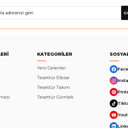
G
ERI
KATEGORILER
SOSYA
r
Yeni Gelenler
Fac
Tesettür Elbise
Inst
Tesettür Takım
Pint
şmesi
Tesettür Gömlek
Tikt
You
Link