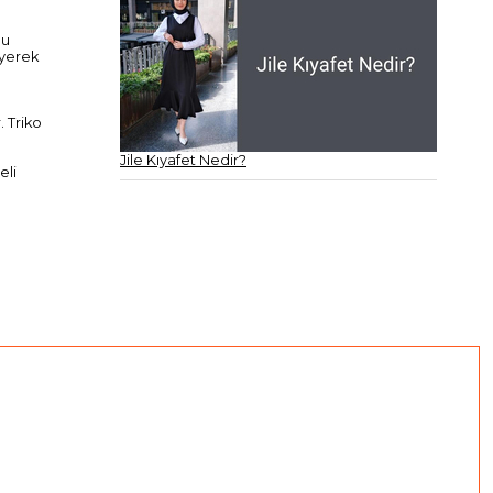
bu
eyerek
. Triko
Jile Kıyafet Nedir?
eli