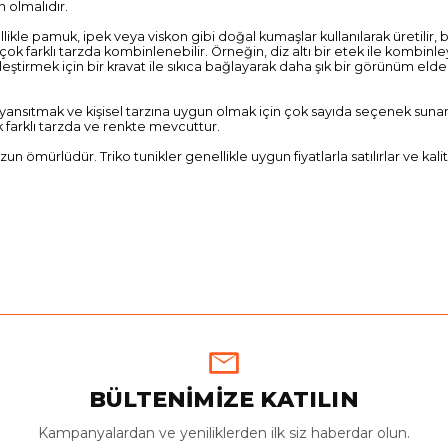
n olmalıdır.
llikle pamuk, ipek veya viskon gibi doğal kumaşlar kullanılarak üretilir, 
rçok farklı tarzda kombinlenebilir. Örneğin, diz altı bir etek ile kombinl
leştirmek için bir kravat ile sıkıca bağlayarak daha şık bir görünüm elde
ni yansıtmak ve kişisel tarzına uygun olmak için çok sayıda seçenek sunar
k farklı tarzda ve renkte mevcuttur.
zun ömürlüdür. Triko tunikler genellikle uygun fiyatlarla satılırlar ve kalit
BÜLTENİMİZE KATILIN
Kampanyalardan ve yeniliklerden ilk siz haberdar olun.