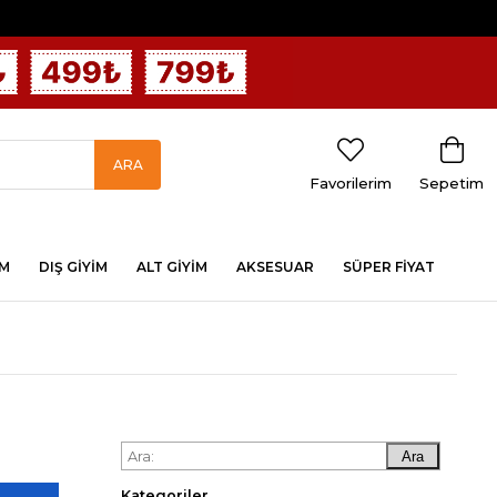
Favorilerim
Sepetim
İM
DIŞ GİYİM
ALT GİYİM
AKSESUAR
SÜPER FİYAT
Ara
Kategoriler