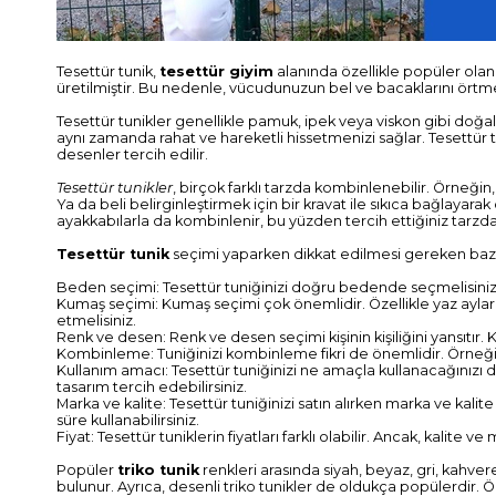
Tesettür tunik,
tesettür giyim
alanında özellikle popüler olan b
üretilmiştir. Bu nedenle, vücudunuzun bel ve bacaklarını örtmek
Tesettür tunikler genellikle pamuk, ipek veya viskon gibi doğal k
aynı zamanda rahat ve hareketli hissetmenizi sağlar. Tesettür tu
desenler tercih edilir.
Tesettür tunikler
, birçok farklı tarzda kombinlenebilir. Örneğin
Ya da beli belirginleştirmek için bir kravat ile sıkıca bağlayara
ayakkabılarla da kombinlenir, bu yüzden tercih ettiğiniz tarzda 
Tesettür tunik
seçimi yaparken dikkat edilmesi gereken bazı 
Beden seçimi: Tesettür tuniğinizi doğru bedende seçmelisiniz. 
Kumaş seçimi: Kumaş seçimi çok önemlidir. Özellikle yaz ayları
etmelisiniz.
Renk ve desen: Renk ve desen seçimi kişinin kişiliğini yansıtır. 
Kombinleme: Tuniğinizi kombinleme fikri de önemlidir. Örneğin,
Kullanım amacı: Tesettür tuniğinizi ne amaçla kullanacağınızı d
tasarım tercih edebilirsiniz.
Marka ve kalite: Tesettür tuniğinizi satın alırken marka ve kalit
süre kullanabilirsiniz.
Fiyat: Tesettür tuniklerin fiyatları farklı olabilir. Ancak, kalite 
Popüler
triko tunik
renkleri arasında siyah, beyaz, gri, kahver
bulunur. Ayrıca, desenli triko tunikler de oldukça popülerdir. Ö