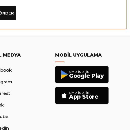
ÖNDER
L MEDYA
MOBIL UYGULAMA
ebook
ŞIMDI İNDIRIN
Google Play
agram
erest
ŞIMDI İNDIRIN
App Store
ok
tube
edin