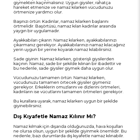
giymekten kaçınmalısınız. Uygun giysiler, rahatça
hareket etmenize ve namaz kılarken vücudunuzu
örtmenize yardımcı olur.
Başınızı örtün: Kadınlar, namaz kılarken başlarını
örtmelidir. Başörtüsü, namaz kılan kadınlar arasında
yaygın bir uygulamadır.
Ayakkabıları çıkarın: Namaz kılarken, ayakkabılarınızı
çıkarmanız gerekiyor. Ayakkabılarınızı namaz kılacağınız
yerin uygun bir yerine koyarak namaz kılabilirsiniz.
Sade giyinin: Namaz kılarken, gösterişli giysilerden
kaçının. Namaz, sade bir şekilde kılınan bir ibadettir ve
bu nedenle, sade giysiler giymek daha uygun olur.
Vücudunuzu tamamen örtün: Namaz kılarken,
vücudunuzu tamamen örtecek giysiler giymeniz
gerekiyor. Erkeklerin omuzlarını ve dizlerini örtmeleri,
kadınların ise vücutlarını tamamen örtmeleri gerekiyor.
Bu kurallara uyarak, namaz kılarken uygun bir şekilde
giyinebilirsiniz.
Dış Kıyafetle Namaz Kılınır Mı?
Namaz kılmak için dışarıda olduğunuzda, hava koşulları
ne olursa olsun, uygun bir şekilde giyinmek önemlidir. Bu
nedenle, bazı durumlarda dış kıyafetle namaz kılınabilir.