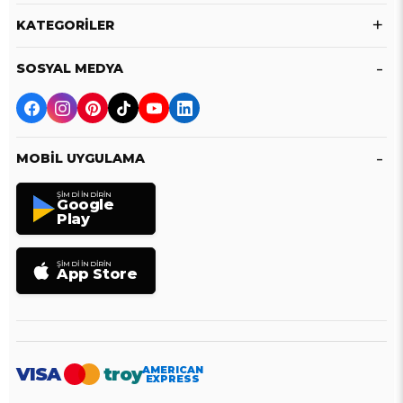
KATEGORILER
SOSYAL MEDYA
MOBIL UYGULAMA
ŞIMDI İNDIRIN
Google
Play
ŞIMDI İNDIRIN
App Store
VISA
troy
AMERICAN
EXPRESS