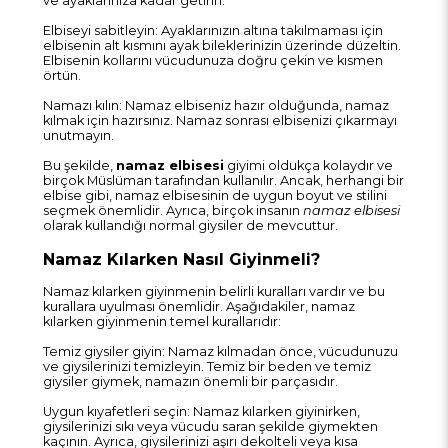
ve ayaklarınıza kadar getirin.
Elbiseyi sabitleyin: Ayaklarınızın altına takılmaması için
elbisenin alt kısmını ayak bileklerinizin üzerinde düzeltin.
Elbisenin kollarını vücudunuza doğru çekin ve kısmen
örtün.
Namazı kılın: Namaz elbiseniz hazır olduğunda, namaz
kılmak için hazırsınız. Namaz sonrası elbisenizi çıkarmayı
unutmayın.
Bu şekilde,
namaz elbisesi
giyimi oldukça kolaydır ve
birçok Müslüman tarafından kullanılır. Ancak, herhangi bir
elbise gibi, namaz elbisesinin de uygun boyut ve stilini
seçmek önemlidir. Ayrıca, birçok insanın
namaz elbisesi
olarak kullandığı normal giysiler de mevcuttur.
Namaz Kılarken Nasıl Giyinmeli?
Namaz kılarken giyinmenin belirli kuralları vardır ve bu
kurallara uyulması önemlidir. Aşağıdakiler, namaz
kılarken giyinmenin temel kurallarıdır:
Temiz giysiler giyin: Namaz kılmadan önce, vücudunuzu
ve giysilerinizi temizleyin. Temiz bir beden ve temiz
giysiler giymek, namazın önemli bir parçasıdır.
Uygun kıyafetleri seçin: Namaz kılarken giyinirken,
giysilerinizi sıkı veya vücudu saran şekilde giymekten
kaçının. Ayrıca, giysilerinizi aşırı dekolteli veya kısa