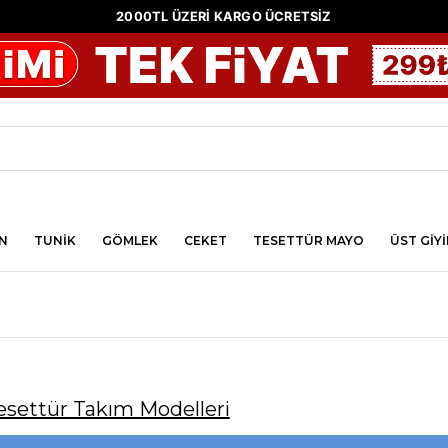
2000TL ÜZERİ KARGO ÜCRETSİZ
N
TUNİK
GÖMLEK
CEKET
TESETTÜR MAYO
ÜST GİY
esettür Takım Modelleri