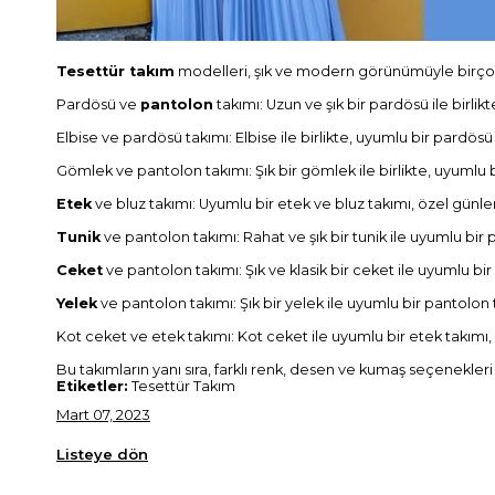
Tesettür takım
modelleri, şık ve modern görünümüyle birçok k
Pardösü ve
pantolon
takımı: Uzun ve şık bir pardösü ile birlik
Elbise ve pardösü takımı: Elbise ile birlikte, uyumlu bir pardös
Gömlek ve pantolon takımı: Şık bir gömlek ile birlikte, uyumlu bi
Etek
ve bluz takımı: Uyumlu bir etek ve bluz takımı, özel günler
Tunik
ve pantolon takımı: Rahat ve şık bir tunik ile uyumlu bir 
Ceket
ve pantolon takımı: Şık ve klasik bir ceket ile uyumlu bir p
Yelek
ve pantolon takımı: Şık bir yelek ile uyumlu bir pantolon 
Kot ceket ve etek takımı: Kot ceket ile uyumlu bir etek takımı
Bu takımların yanı sıra, farklı renk, desen ve kumaş seçenekler
Etiketler:
Tesettür Takım
Mart 07, 2023
Listeye dön