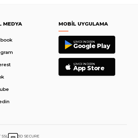
L MEDYA
MOBIL UYGULAMA
ebook
ŞIMDI İNDIRIN
Google Play
agram
erest
ŞIMDI İNDIRIN
App Store
ok
tube
edin
T SSL
3D SECURE