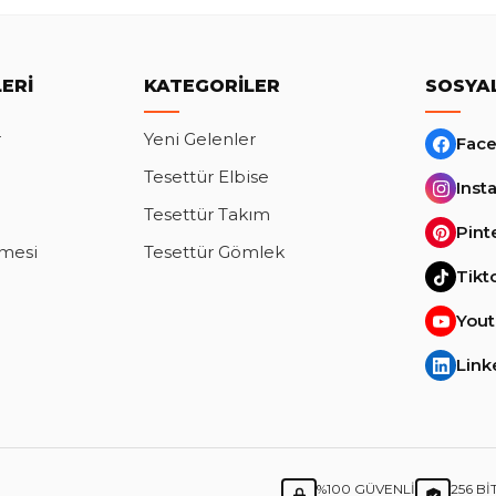
ERI
KATEGORILER
SOSYA
r
Yeni Gelenler
Fac
Tesettür Elbise
Inst
Tesettür Takım
Pint
şmesi
Tesettür Gömlek
Tikt
You
Link
%100 GÜVENLI
256 BI