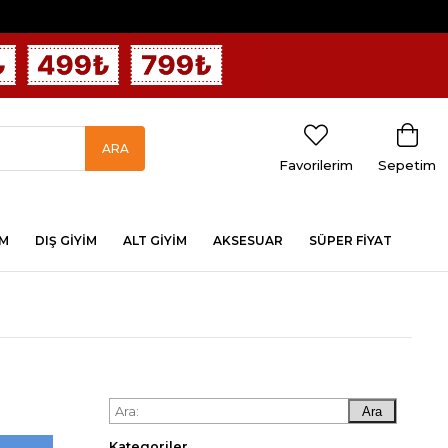
Favorilerim
Sepetim
İM
DIŞ GİYİM
ALT GİYİM
AKSESUAR
SÜPER FİYAT
Ara
Kategoriler